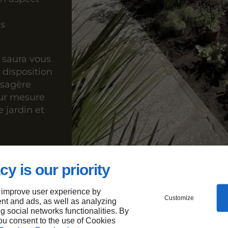
ls
e saura vous
 disposition
ysagère
sur mesure
 jardin et
cy is our priority
ur
 improve user experience by
Customize
nt and ads, as well as analyzing
ng social networks functionalities. By
you consent to the use of Cookies