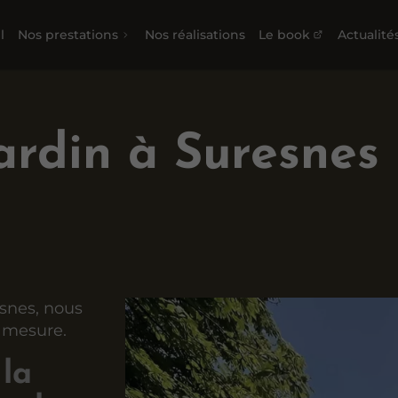
l
Nos prestations
Nos réalisations
Le book
Actualité
ardin à Suresnes
esnes, nous
r mesure.
 la