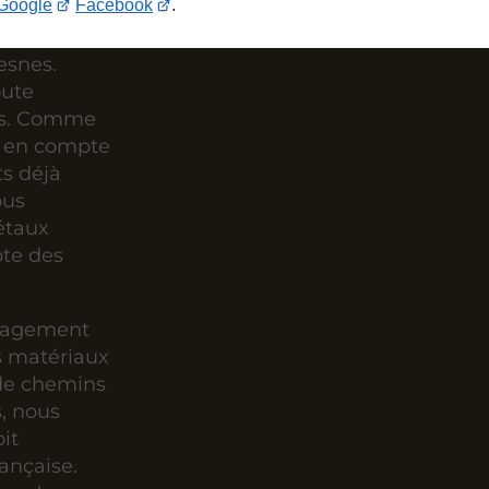
Google
Facebook
.
esnes.
oute
ies. Comme
s en compte
ts déjà
ous
étaux
pte des
énagement
s matériaux
 de chemins
s, nous
it
rançaise.