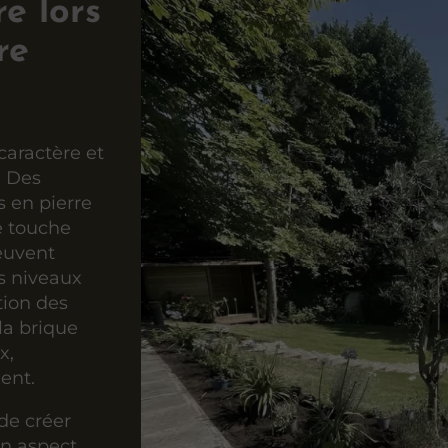
e lors
re
caractère et
. Des
s en pierre
e touche
euvent
s niveaux
tion des
la brique
x,
ent.
de créer
un aspect