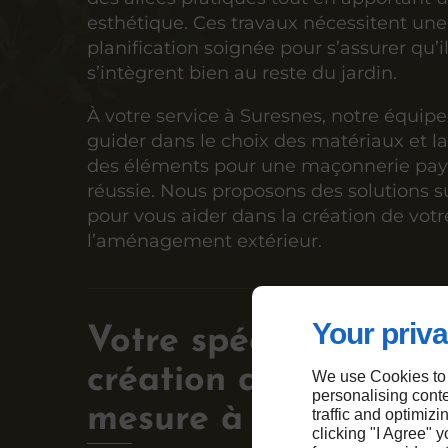
esthétique. Ces travaux nécessitent une
planification soignée pour s’assurer qu’i
s’intègrent bien au reste du jardin.
À votre service à Suresnes, notre équip
guider dans le choix des matériaux et la
des éléments pour une maçonnerie pa
réussie. Nous proposons des solutions 
pour vous aider dans la création de votre
l’aménagement extérieur.
Your priva
Votre spécialiste en
création de jardins s
We use Cookies to
personalising conte
mesure à Suresnes
traffic and optimizi
clicking "I Agree" 