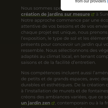
from our providers
Nous sommes spécialisés dans la
création de jardins sur mesure
à Sur
Notre approche commence par une éc
attentive de vos besoins et de vos env
chaque projet est unique, nous prenon
l’exposition, le type de sol et les élémen
présents pour concevoir un jardin qui v
ressemble. Nous sélectionnons des vég
adaptés au climat local, en tenant com
saisons et de la facilité d’entretien.
Nos compétences incluent aussi l’am
de petits et de grands espaces, avec de
durables et esthétiques. De la création
à l’installation de murets et de fontaine
créons des ambiances variées, que ce so
un jardin zen
, contemporain ou à la f