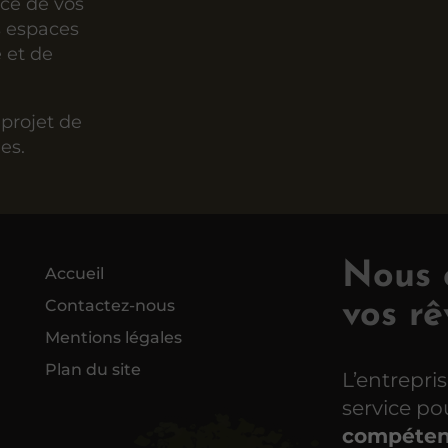
ice de vos
s espaces
e et de
projet de
es.
Nous c
Accueil
Contactez-nous
vos rê
Mentions légales
Plan du site
L’entrepri
service p
compéten