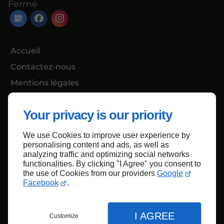
Fermé
Accueil
Contactez-nous
Mentions légales
Plan du site
Your privacy is our priority
We use Cookies to improve user experience by
Haut de page
personalising content and ads, as well as
analyzing traffic and optimizing social networks
functionalities. By clicking "I Agree" you consent to
the use of Cookies from our providers
Google
Facebook
.
I AGREE
Customize