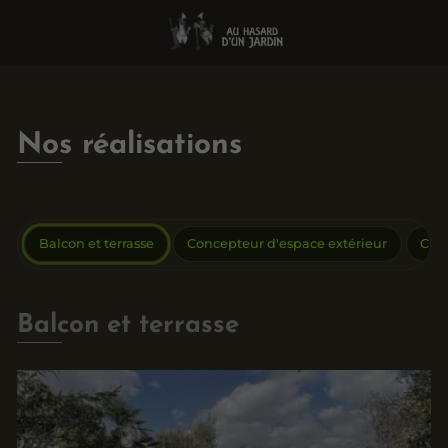
Nos réalisations
Balcon et terrasse
Concepteur d'espace extérieur
Créa
Balcon et terrasse