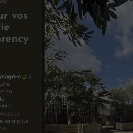
cy.
ur vos
ie
rency
aysagère
à
 une
ez en
de
sés :
rrasses,
e sera plus
 de