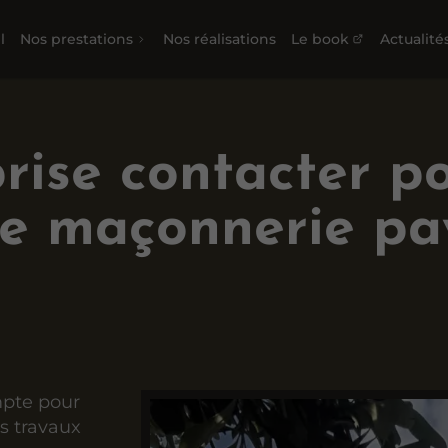
l
Nos prestations
Nos réalisations
Le book
Actualité
rise contacter po
de maçonnerie pa
mpte pour
os travaux