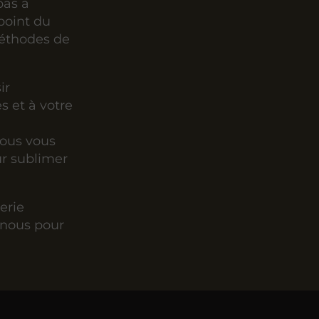
pas à
point du
méthodes de
ir
s et à votre
nous vous
ur sublimer
erie
-nous pour