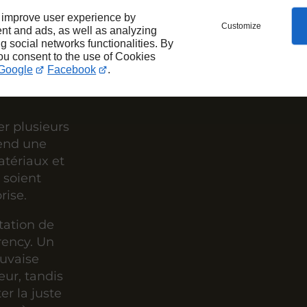
er les
 improve user experience by
Customize
nt and ads, as well as analyzing
ng social networks functionalities. By
 ?
you consent to the use of Cookies
Google
Facebook
.
 plusieurs
rend une
atériaux et
s soient
rise.
tation de
rency. Un
auvaise
ur, tandis
er la juste