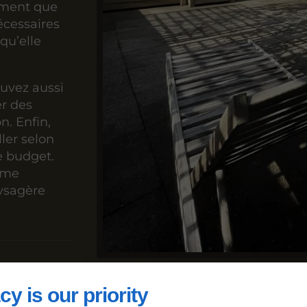
lement que
écessaires
qu’elle
uvez aussi
r des
n. Enfin,
ller selon
e budget.
mme
ysagère
rie
cy is our priority
rency