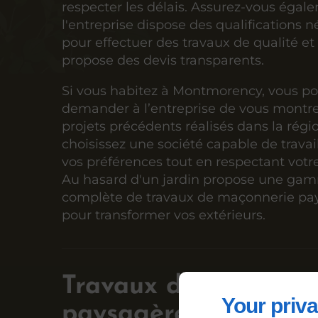
respecter les délais. Assurez-vous éga
l'entreprise dispose des qualifications n
pour effectuer des travaux de qualité et 
propose des devis transparents.
Si vous habitez à Montmorency, vous po
demander à l’entreprise de vous montre
projets précédents réalisés dans la régio
choisissez une société capable de travai
vos préférences tout en respectant votr
Au hasard d'un jardin propose une ga
complète de travaux de maçonnerie pa
pour transformer vos extérieurs.
Travaux de maçonne
Your priva
paysagère à Montmo