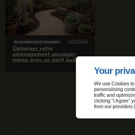
23/07/2025
Aménagement paysager
Optimiser votre
aménagement paysager
même avec un petit budget
Your priva
We use Cookies to
personalising conte
traffic and optimizi
clicking "I Agree" 
from our providers