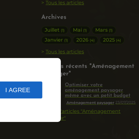
Tous les articles
Archives
Juillet
Mai
Mars
(1)
(1)
(1)
Janvier
2026
2025
(1)
(4)
(4)
Tous les articles
Articles récents "Aménagement
paysager"
Optimiser votre
I AGREE
aménagement paysager
même avec un petit budget
23/07/2025
Aménagement paysager
Plus d'articles "Aménagement
paysager"