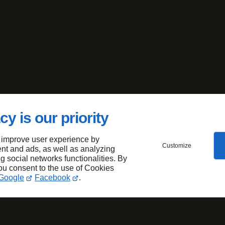
cy is our priority
 improve user experience by
Customize
nt and ads, as well as analyzing
ng social networks functionalities. By
you consent to the use of Cookies
Google
Facebook
.