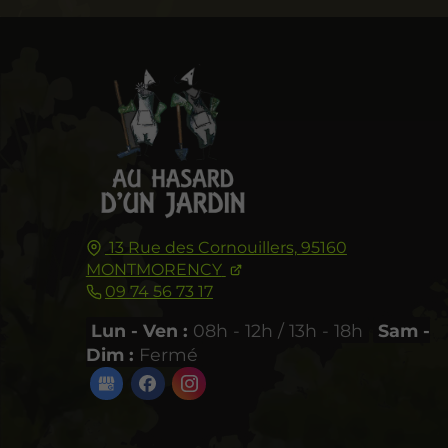
13 Rue des Cornouillers,
95160
MONTMORENCY
09 74 56 73 17
Lun - Ven :
08h - 12h / 13h - 18h
Sam -
Dim :
Fermé